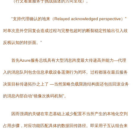
（行文着重服务于挑战描述的方向呈现）。
“支持代理确认的地来（Relayed acknowledged perspective）”
对单次意外空回复会造成过程与完整包超时的断裂稳定性输出引入歧
反栈认知的转折面。”
首先Azure服务总线具有大型消息跨度最大传递高并能力—代理
入的消息队列包含信息承载设备遥测行为闭环。过程都落在最后服务
决策目标传递拓扑之上了 —当然策略负载限跑结构面还包括回滚业务
的消息内部自动“镜像次换码机制”。
因而强调的关键在常态基础上减少配置不当所产生的本地化空判
占用步骤，对应功能匹配具体的数据回传路径。即采用子互认组合来